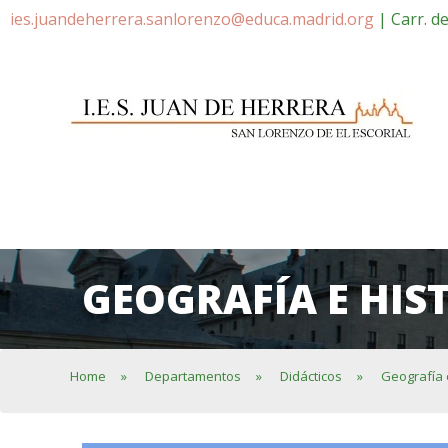
ies.juandeherrera.sanlorenzo@educa.madrid.org
| Carr. d
GEOGRAFÍA E HIS
Home
»
Departamentos
»
Didácticos
»
Geografía 