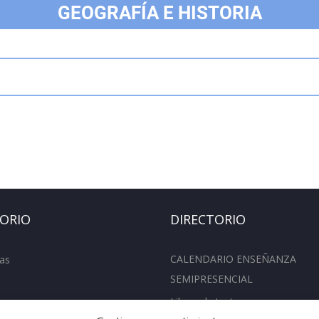
GEOGRAFÍA E HISTORIA
TORIO
DIRECTORIO
CALENDARIO ENSEÑANZA
as
SEMIPRESENCIAL
Libros de texto
entos