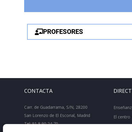
PROFESORES
CONTACTA
DIREC
Carr. de Guadarrama, S/N, 28200
Enseñanz
San Lorenzo de El Escorial, Madrid
El centro
Tel:
91 8 90 24 70
Departam
Fax: 91 890 67 61