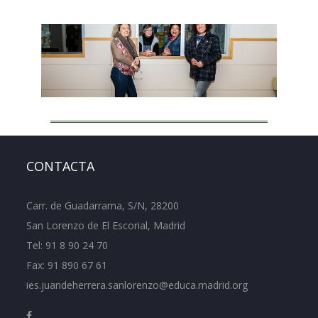
Conserjería
Maria Luisa Alvarez
Epifanía Vargas
Yolanda Garcia
Beatriz Divar
Ignacio Redondo
CONTACTA
Carr. de Guadarrama, S/N, 28200
San Lorenzo de El Escorial, Madrid
Tel:
91 8 90 24 70
Fax: 91 890 67 61
ies.juandeherrera.sanlorenzo@educa.madrid.org