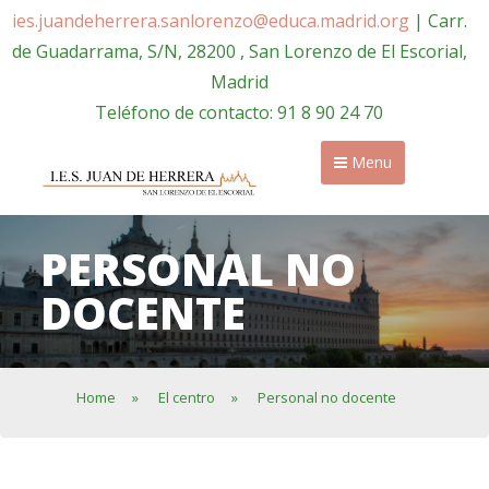
ies.juandeherrera.sanlorenzo@educa.madrid.org
| Carr.
de Guadarrama, S/N, 28200 , San Lorenzo de El Escorial,
Madrid
Teléfono de contacto: 91 8 90 24 70
Menu
PERSONAL NO
DOCENTE
Home
»
El centro
»
Personal no docente