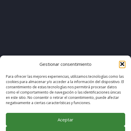
[pvcp_1]
Gestionar consentimiento
Para ofrecer las mejores experiencias, utilizamos tecnologías como las
cookies para almacenar y/o acceder a la información del dispositivo. El
© COPYRIGHT 2020. DISEÑO & DESARROLLO POR
consentimiento de estas tecnologías nos permitirá procesar datos
como el comportamiento de navegación o las identificaciones únicas
MEGABIT COMUNICACIÓN
en este sitio. No consentir o retirar el consentimiento, puede afectar
negativamente a ciertas características y funciones.
Aceptar