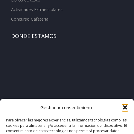
Actividades Extraescolares
Concurso Cafeteria
DONDE ESTAMOS
[pvcp_1]
Gestionar consentimiento
Para ofrecer las mejores experiencias, utilizamos tecnologías como las
cookies para almacenar y/o acceder a la información del dispositivo. El
© COPYRIGHT 2020. DISEÑO & DESARROLLO POR
consentimiento de estas tecnologías nos permitirá procesar datos