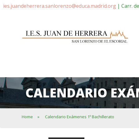
ies.juandeherrera.sanlorenzo@educa.madrid.org
| Carr. d
CALENDARIO EXÁ
Home
»
Calendario Exámenes 1º Bachillerato