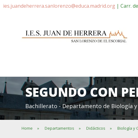
ies.juandeherrera.sanlorenzo@educa.madrid.org
| Carr. d
SEGUNDO CON PE
Bachillerato - Departamento de Biología y
Home
»
Departamentos
»
Didácticos
»
Biología y