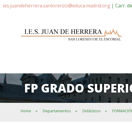
ies.juandeherrera.sanlorenzo@educa.madrid.org
| Carr. d
FP GRADO SUPER
Home
»
Departamentos
»
Didácticos
»
FORMACIÓ