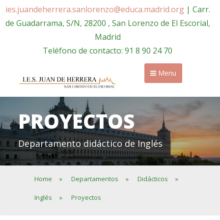
ies.juandeherrera.sanlorenzo@educa.madrid.org
| Carr.
de Guadarrama, S/N, 28200 , San Lorenzo de El Escorial,
Madrid
Teléfono de contacto: 91 8 90 24 70
Menu
PROYECTOS
Departamento didáctico de Inglés
Home
»
Departamentos
»
Didácticos
»
Inglés
»
Proyectos