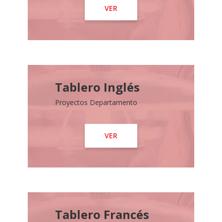
VER
Tablero Inglés
Proyectos Departamento
VER
Tablero Francés