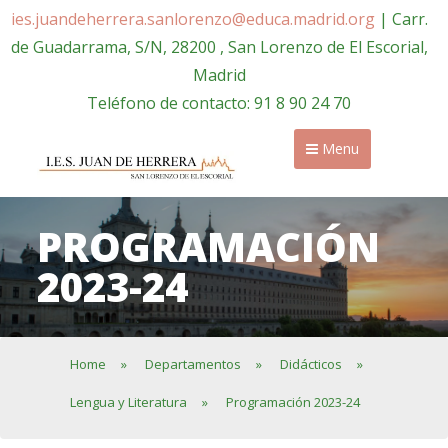
ies.juandeherrera.sanlorenzo@educa.madrid.org
| Carr.
de Guadarrama, S/N, 28200 , San Lorenzo de El Escorial,
Madrid
Teléfono de contacto: 91 8 90 24 70
Menu
PROGRAMACIÓN
2023-24
Home
»
Departamentos
»
Didácticos
»
Lengua y Literatura
»
Programación 2023-24