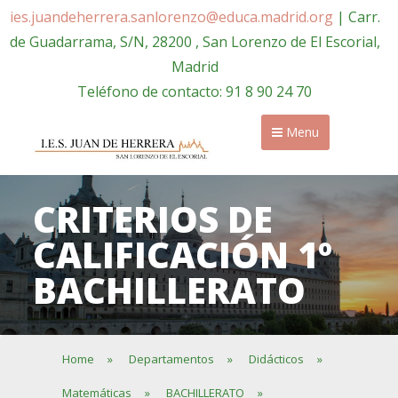
ies.juandeherrera.sanlorenzo@educa.madrid.org
| Carr.
de Guadarrama, S/N, 28200 , San Lorenzo de El Escorial,
Madrid
Teléfono de contacto: 91 8 90 24 70
Menu
CRITERIOS DE
CALIFICACIÓN 1º
BACHILLERATO
Home
»
Departamentos
»
Didácticos
»
Matemáticas
»
BACHILLERATO
»