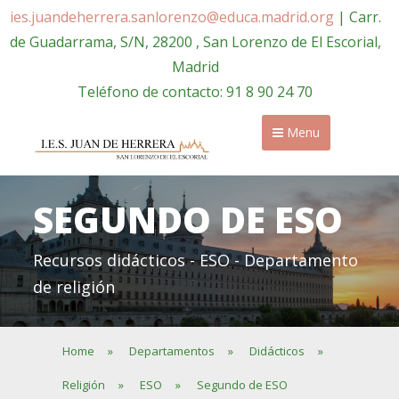
ies.juandeherrera.sanlorenzo@educa.madrid.org
| Carr.
de Guadarrama, S/N, 28200 , San Lorenzo de El Escorial,
Madrid
Teléfono de contacto: 91 8 90 24 70
Menu
SEGUNDO DE ESO
Recursos didácticos - ESO - Departamento
de religión
Home
»
Departamentos
»
Didácticos
»
Religión
»
ESO
»
Segundo de ESO