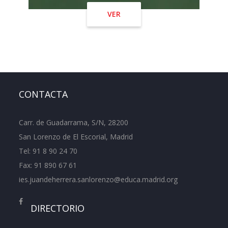
VER
CONTACTA
Carr. de Guadarrama, S/N, 28200
San Lorenzo de El Escorial, Madrid
Tel:
91 8 90 24 70
Fax: 91 890 67 61
ies.juandeherrera.sanlorenzo@educa.madrid.org
DIRECTORIO