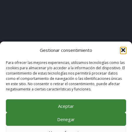
[pvcp_1]
Gestionar consentimiento
Para ofrecer las mejores experiencias, utilizamos tecnologías como las
cookies para almacenar y/o acceder a la información del dispositivo. El
© COPYRIGHT 2020. DISEÑO & DESARROLLO POR
consentimiento de estas tecnologías nos permitirá procesar datos
como el comportamiento de navegación o las identificaciones únicas
MEGABIT COMUNICACIÓN
en este sitio. No consentir o retirar el consentimiento, puede afectar
negativamente a ciertas características y funciones.
Aceptar
Denegar