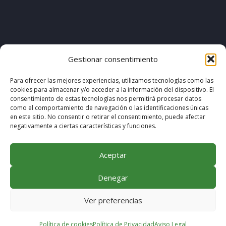
[pvcp_1]
Gestionar consentimiento
Para ofrecer las mejores experiencias, utilizamos tecnologías como las
cookies para almacenar y/o acceder a la información del dispositivo. El
© COPYRIGHT 2020. DISEÑO & DESARROLLO POR
consentimiento de estas tecnologías nos permitirá procesar datos
como el comportamiento de navegación o las identificaciones únicas
MEGABIT COMUNICACIÓN
en este sitio. No consentir o retirar el consentimiento, puede afectar
negativamente a ciertas características y funciones.
Aceptar
Denegar
Ver preferencias
Política de cookies
Política de Privacidad
Aviso Legal