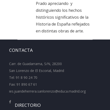
Prado apreciando y
distinguiendo los hechos
históricos significativos de la
Historia de España reflejados
en distintas obras de arte.
CONTACTA
Carr. de Guadarrama, S/N, 28200
San Lorenzo de El Escorial, Madrid
Tel:
91 8 90 24 70
Fax: 91 890 67 61
ies.juandeherrera.sanlorenzo@educa.madrid.org
DIRECTORIO