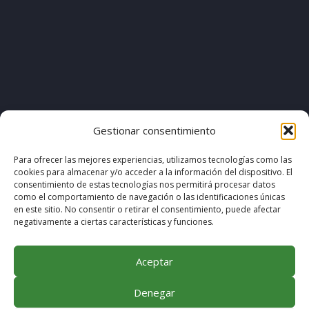
[pvcp_1]
Gestionar consentimiento
Para ofrecer las mejores experiencias, utilizamos tecnologías como las
cookies para almacenar y/o acceder a la información del dispositivo. El
© COPYRIGHT 2020. DISEÑO & DESARROLLO POR
consentimiento de estas tecnologías nos permitirá procesar datos
como el comportamiento de navegación o las identificaciones únicas
MEGABIT COMUNICACIÓN
en este sitio. No consentir o retirar el consentimiento, puede afectar
negativamente a ciertas características y funciones.
Aceptar
Denegar