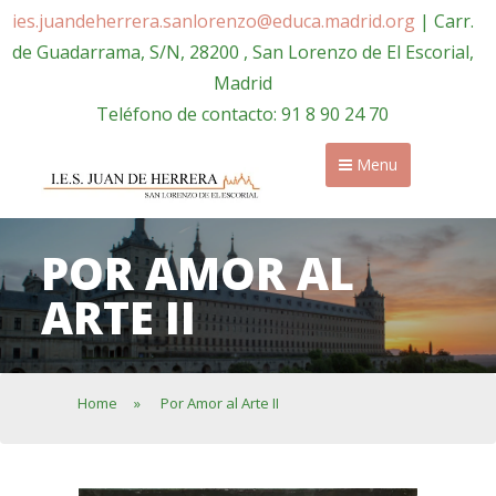
ies.juandeherrera.sanlorenzo@educa.madrid.org
| Carr.
de Guadarrama, S/N, 28200 , San Lorenzo de El Escorial,
Madrid
Teléfono de contacto: 91 8 90 24 70
Menu
POR AMOR AL
ARTE II
Home
»
Por Amor al Arte II