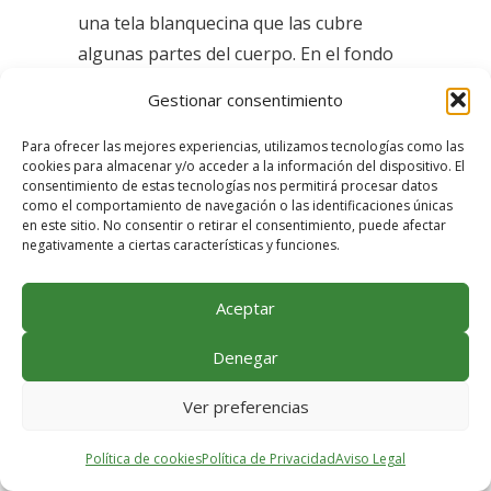
una tela blanquecina que las cubre
algunas partes del cuerpo. En el fondo
se encuentra un paisaje idílico
Gestionar consentimiento
acompañado de animales.
Para ofrecer las mejores experiencias, utilizamos tecnologías como las
Análisis formal:
cookies para almacenar y/o acceder a la información del dispositivo. El
consentimiento de estas tecnologías nos permitirá procesar datos
Es una pintura fundamentalmente
como el comportamiento de navegación o las identificaciones únicas
en este sitio. No consentir o retirar el consentimiento, puede afectar
mitológica, está pintado en óleo sobre
negativamente a ciertas características y funciones.
tabla, usando la técnica de pintura al
aceite y compuesto en el siglo XVII.
Aceptar
Rubens utiliza colores cálidos, brillantes
y luminosos con un fondo constituido
Denegar
por un pintoresco paisaje natural en el
Ver preferencias
que aparecen animales. La parte
principal situada en el centro de la obra
Política de cookies
Política de Privacidad
Aviso Legal
representa las tres hijas de Zeus que