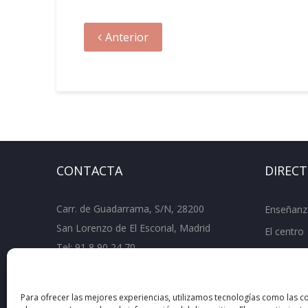
Anterior
CONTACTA
DIREC
Carr. de Guadarrama, S/N, 28200
Enseñanz
San Lorenzo de El Escorial, Madrid
El centro
Tel:
91 8 90 24 70
Departam
Fax: 91 890 67 61
Document
ies.juandeherrera.sanlorenzo@educa.mad
Para ofrecer las mejores experiencias, utilizamos tecnologías como las c
rid.org