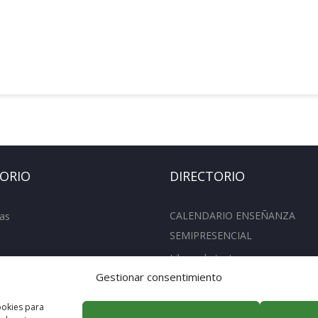
TORIO
DIRECTORIO
CALENDARIO ENSEÑANZA
as
SEMIPRESENCIAL
Libros de texto
entos
Gestionar consentimiento
Actividades Extraescolares
os oficiales
Concurso Cafeteria
ookies para