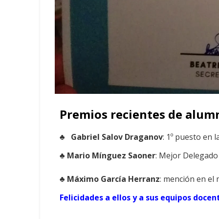
Premios recientes de alumn
♣ Gabriel Salov Draganov
: 1º puesto en 
♣ Mario Mínguez Saoner
: Mejor Delegado 
♣ Máximo García Herranz
: mención en e
Felicidades a ellos y a sus equipos docen