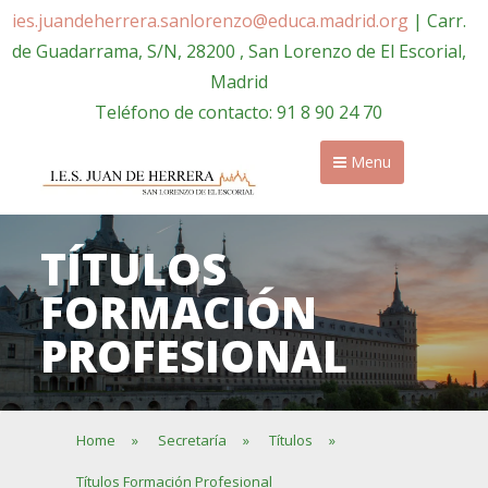
ies.juandeherrera.sanlorenzo@educa.madrid.org
| Carr.
de Guadarrama, S/N, 28200 , San Lorenzo de El Escorial,
Madrid
Teléfono de contacto: 91 8 90 24 70
Menu
TÍTULOS
FORMACIÓN
PROFESIONAL
Home
»
Secretaría
»
Títulos
»
Títulos Formación Profesional