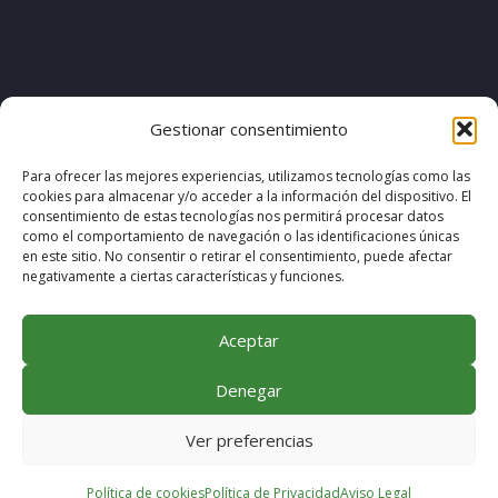
[pvcp_1]
Gestionar consentimiento
Para ofrecer las mejores experiencias, utilizamos tecnologías como las
cookies para almacenar y/o acceder a la información del dispositivo. El
© COPYRIGHT 2020. DISEÑO & DESARROLLO POR
consentimiento de estas tecnologías nos permitirá procesar datos
como el comportamiento de navegación o las identificaciones únicas
MEGABIT COMUNICACIÓN
en este sitio. No consentir o retirar el consentimiento, puede afectar
negativamente a ciertas características y funciones.
Aceptar
Denegar
Ver preferencias
Política de cookies
Política de Privacidad
Aviso Legal