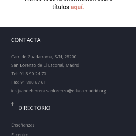
títulos
aquí.
CONTACTA
Carr. de Guadarrama, S/N, 28200
San Lorenzo de El Escorial, Madrid
Tel:
91 8 90 24 70
Fax: 91 890 67 61
ies.juandeherrera.sanlorenzo@educa.madrid.org
DIRECTORIO
Enseñanzas
El centro