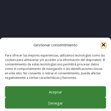
[pvcp_1]
Gestionar consentimiento
Para ofrecer las mejores experiencias, utilizamos tecnologías como las
cookies para almacenar y/o acceder a la información del dispositivo. El
© COPYRIGHT 2020. DISEÑO & DESARROLLO POR
consentimiento de estas tecnologías nos permitirá procesar datos
como el comportamiento de navegación o las identificaciones únicas
MEGABIT COMUNICACIÓN
en este sitio. No consentir o retirar el consentimiento, puede afectar
negativamente a ciertas características y funciones.
Aceptar
Denegar