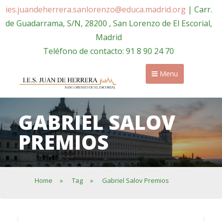
ies.juandeherrera.sanlorenzo@educa.madrid.org
| Carr.
de Guadarrama, S/N, 28200 , San Lorenzo de El Escorial,
Madrid
Teléfono de contacto: 91 8 90 24 70
Menu
GABRIEL SALOV
PREMIOS
Home
»
Tag
»
Gabriel Salov Premios