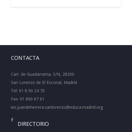
CONTACTA
Carr. de Guadarrama, S/N, 28200
San Lorenzo de El Escorial, Madrid
Tel:
91 8 90 24 70
Fax: 91 890 67 61
ies.juandeherrera.sanlorenzo@educa.madrid.org
DIRECTORIO