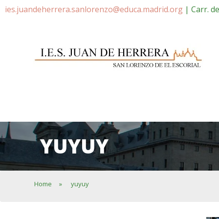
ies.juandeherrera.sanlorenzo@educa.madrid.org
| Carr. d
YUYUY
Home
»
yuyuy