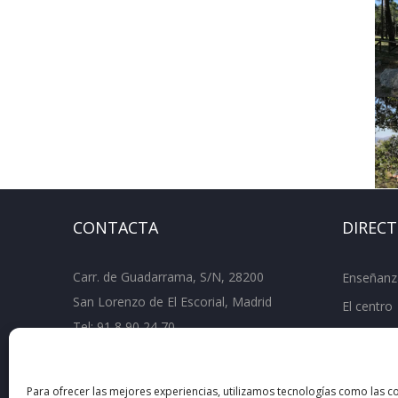
CONTACTA
DIREC
Carr. de Guadarrama, S/N, 28200
Enseñanz
San Lorenzo de El Escorial, Madrid
El centro
Tel:
91 8 90 24 70
Departam
Fax: 91 890 67 61
Document
ies.juandeherrera.sanlorenzo@educa.mad
Para ofrecer las mejores experiencias, utilizamos tecnologías como las c