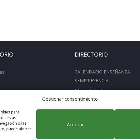
TORIO
DIRECTORIO
CALENDARIO ENSEÑANZA
as
SEMIPRESENCIAL
Libros de texto
entos
Gestionar consentimiento
Actividades Extraescolares
os oficiales
Concurso Cafeteria
ookies para
 de estas
vegación o las
Aceptar
ento, puede afectar