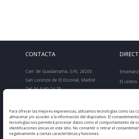
CONTACTA
DIREC
Carr. de Guadarrama, S/N, 28200
Enseñanz
San Lorenzo de El Escorial, Madrid
El centro
Tel:
91 8 90 24 70
Departam
Fax: 91 890 67 61
Document
ies.juandeherrera.sanlorenzo@educa.mad
Para ofrecer las mejores experiencias, utilizamos tecnologías como las c
rid.org
almacenar y/o acceder a la información del dispositivo. El consentimiento
tecnologías nos permitirá procesar datos como el comportamiento de na
identificaciones únicas en este sitio. No consentir o retirar el consentimi
negativamente a ciertas características y funciones.