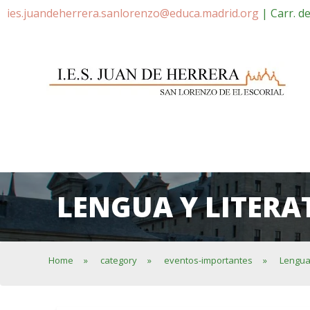
ies.juandeherrera.sanlorenzo@educa.madrid.org
| Carr. d
LENGUA Y LITER
Home
»
category
»
eventos-importantes
»
Lengua 