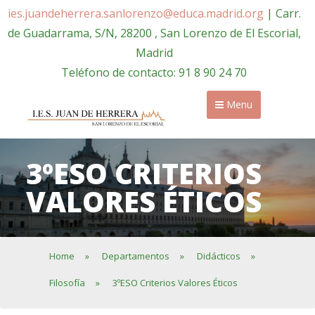
ies.juandeherrera.sanlorenzo@educa.madrid.org
| Carr.
de Guadarrama, S/N, 28200 , San Lorenzo de El Escorial,
Madrid
Teléfono de contacto: 91 8 90 24 70
Menu
3ºESO CRITERIOS
VALORES ÉTICOS
Home
»
Departamentos
»
Didácticos
»
Filosofía
»
3ºESO Criterios Valores Éticos