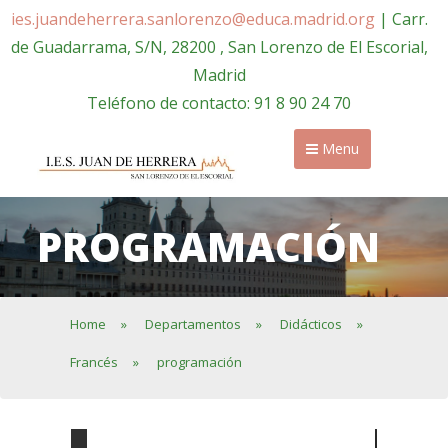
ies.juandeherrera.sanlorenzo@educa.madrid.org
| Carr.
de Guadarrama, S/N, 28200 , San Lorenzo de El Escorial,
Madrid
Teléfono de contacto: 91 8 90 24 70
Menu
PROGRAMACIÓN
Home
»
Departamentos
»
Didácticos
»
Francés
»
programación