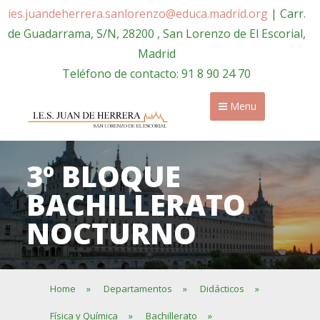
ies.juandeherrera.sanlorenzo@educa.madrid.org
| Carr.
de Guadarrama, S/N, 28200 , San Lorenzo de El Escorial,
Madrid
Teléfono de contacto: 91 8 90 24 70
Menu
3º BLOQUE
BACHILLERATO
NOCTURNO
Home
»
Departamentos
»
Didácticos
»
Física y Química
»
Bachillerato
»